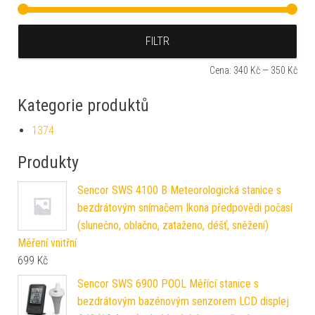
Min
Max
FILTR
Cena:
340 Kč
—
350 Kč
Kategorie produktů
1374
Produkty
Sencor SWS 4100 B Meteorologická stanice s
bezdrátovým snímačem Ikona předpovědi počasí
(slunečno, oblačno, zataženo, déšť, sněžení)
Měření vnitřní
699
Kč
Sencor SWS 6900 POOL Měřící stanice s
bezdrátovým bazénovým senzorem LCD displej