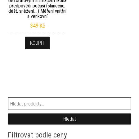
bezdrátovým snímačem Ikona
předpovědi počasí (slunečno,
déšť, sněžení,…) Měření vnitřní
a venkovní
349
Kč
KOUPIT
Hledat:
Hledat
Filtrovat podle ceny