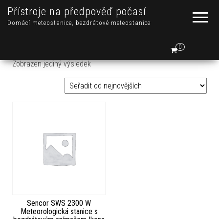
Přístroje na předpověď počasí
Domácí meteostanice, bezdrátové meteostanice
0
Zobrazen jediný výsledek
Sencor SWS 2300 W
Meteorologická stanice s