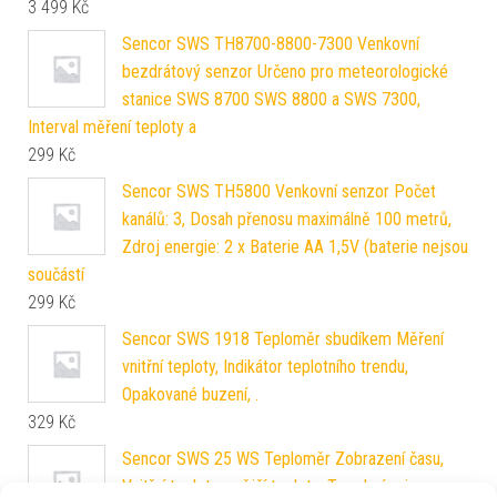
3 499
Kč
Sencor SWS TH8700-8800-7300 Venkovní
bezdrátový senzor Určeno pro meteorologické
stanice SWS 8700 SWS 8800 a SWS 7300,
Interval měření teploty a
299
Kč
Sencor SWS TH5800 Venkovní senzor Počet
kanálů: 3, Dosah přenosu maximálně 100 metrů,
Zdroj energie: 2 x Baterie AA 1,5V (baterie nejsou
součástí
299
Kč
Sencor SWS 1918 Teploměr sbudíkem Měření
vnitřní teploty, Indikátor teplotního trendu,
Opakované buzení, .
329
Kč
Sencor SWS 25 WS Teploměr Zobrazení času,
Vnitřní teplota, vnější teplota, Trend vývoje