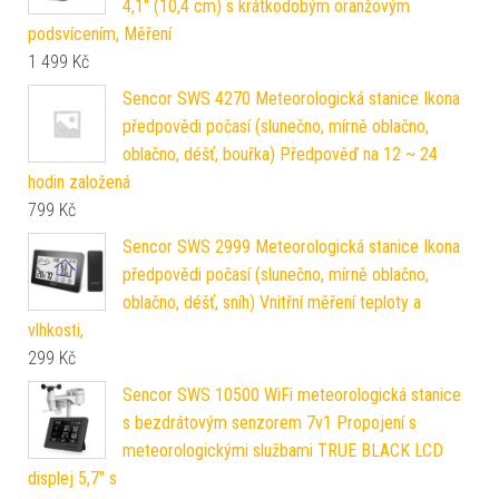
4,1" (10,4 cm) s krátkodobým oranžovým
podsvícením, Měření
1 499
Kč
Sencor SWS 4270 Meteorologická stanice Ikona
předpovědi počasí (slunečno, mírně oblačno,
oblačno, déšť, bouřka) Předpověď na 12 ~ 24
hodin založená
799
Kč
Sencor SWS 2999 Meteorologická stanice Ikona
předpovědi počasí (slunečno, mírně oblačno,
oblačno, déšť, sníh) Vnitřní měření teploty a
vlhkosti,
299
Kč
Sencor SWS 10500 WiFi meteorologická stanice
s bezdrátovým senzorem 7v1 Propojení s
meteorologickými službami TRUE BLACK LCD
displej 5,7" s